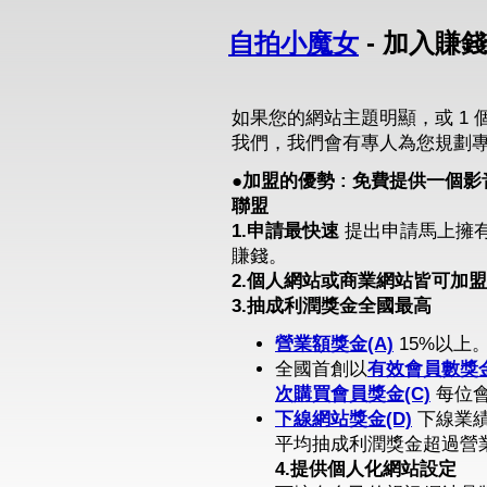
自拍小魔女
- 加入賺
如果您的網站主題明顯，或 1 
我們，我們會有專人為您規劃
●加盟的優勢 : 免費提供一
聯盟
1.申請最快速
提出申請馬上擁
賺錢。
2.個人網站或商業網站皆可加盟
3.抽成利潤獎金全國最高
營業額獎金(A)
15%以上
全國首創以
有效會員數獎金
次購買會員獎金(C)
每位會
下線網站獎金(D)
下線業績
平均抽成利潤獎金超過營業
4.提供個人化網站設定