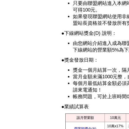
只要由聯盟網站進入本網
可得100元。
如果發現聯盟網站使用非
盟站長資格並不發放所有獎
●
下線網站獎金(D) 說明：
由您網站介紹進入成為聯
下線網站的營業額5%為
●獎金發放日期：
獎金一個月結算一次，隔
當月金額未滿1000元整
每個月最低結算金額必須高
請來電通知！
帳務問題，可於上班時間09:
●業績試算表
該月營業額
10萬元
10萬x17%
營業額獎金(A)