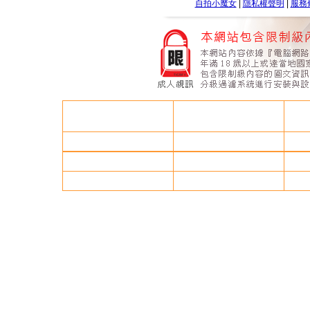
自拍小魔女
|
隱私權聲明
|
服務
情色影音論壇
av
做愛影片線上觀看
85街聊天室
85cc免費成人片網
成人論壇
s18x色網
85街聊天室